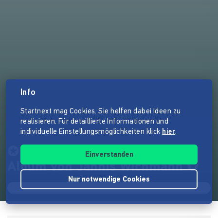
Info
Startnext mag Cookies. Sie helfen dabei Ideen zu
realisieren. Für detaillierte Informationen und
individuelle Einstellungsmöglichkeiten klick
hier
.
✪ Gitarre & Field Recordings |
Einverstanden
Album von Jannis Wichmann ✪
Nur notwendige Cookies