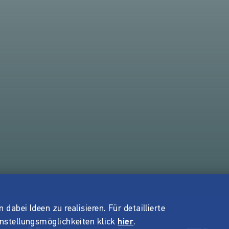
dabei Ideen zu realisieren. Für detaillierte
instellungsmöglichkeiten klick
hier
.