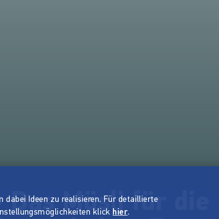
- Das Müsli für die
dabei Ideen zu realisieren. Für detaillierte
instellungsmöglichkeiten klick
hier
.