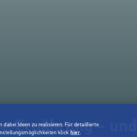
ge Ernährung - un
dabei Ideen zu realisieren. Für detaillierte
instellungsmöglichkeiten klick
hier
.