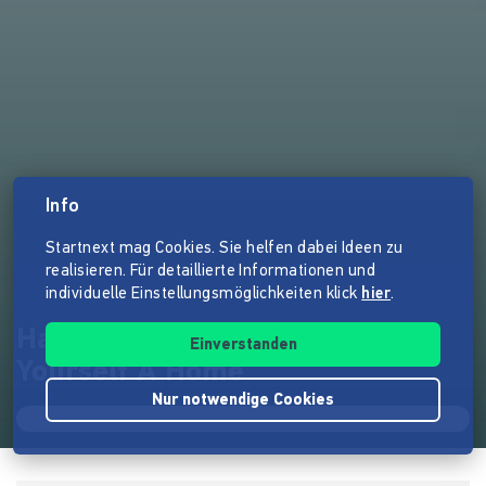
Info
Startnext mag Cookies. Sie helfen dabei Ideen zu
realisieren. Für detaillierte Informationen und
individuelle Einstellungsmöglichkeiten klick
hier
.
Hartz IV Wohnung - Make
Einverstanden
Yourself A Home
Nur notwendige Cookies