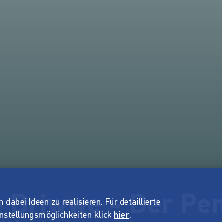
 Driwwe - Der Pen
dabei Ideen zu realisieren. Für detaillierte
instellungsmöglichkeiten klick
hier
.