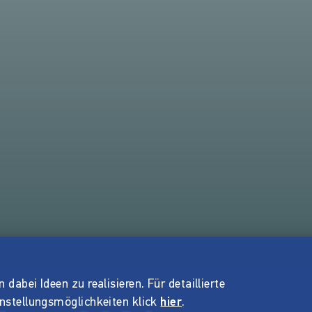
dabei Ideen zu realisieren. Für detaillierte
instellungsmöglichkeiten klick
hier
.