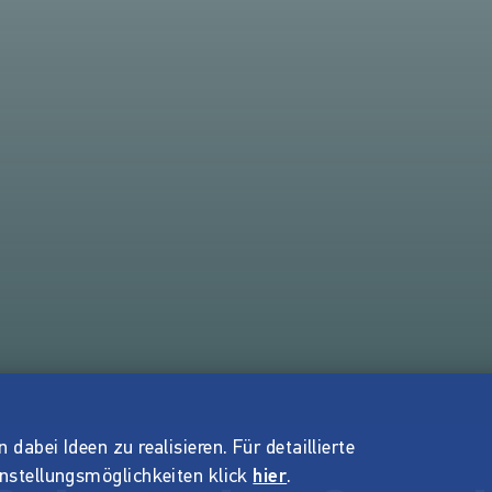
dabei Ideen zu realisieren. Für detaillierte
instellungsmöglichkeiten klick
hier
.