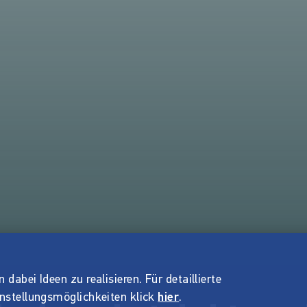
dabei Ideen zu realisieren. Für detaillierte
instellungsmöglichkeiten klick
hier
.