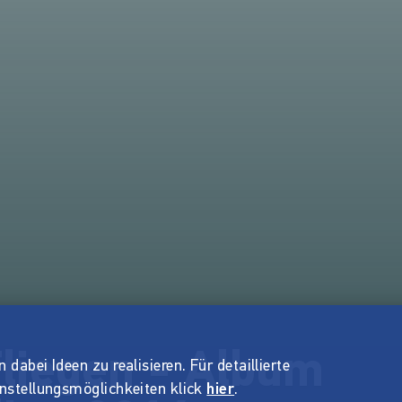
Fliegen - Album
dabei Ideen zu realisieren. Für detaillierte
instellungsmöglichkeiten klick
hier
.