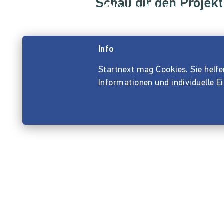
Schau dir den Projekt
Datenschutzhinweis
Info
Startnext mag Cookies. Sie helfen 
Informationen und individuelle E