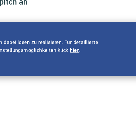
pitch an
dabei Ideen zu realisieren. Für detaillierte
instellungsmöglichkeiten klick
hier
.
Impressum
ANB
Datenschutz
Barrierefreiheitserklärung
© 2026 Startnext GmbH