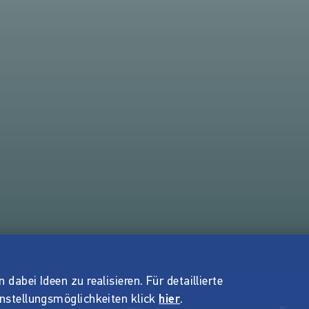
dabei Ideen zu realisieren. Für detaillierte
instellungsmöglichkeiten klick
hier
.