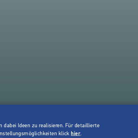
dabei Ideen zu realisieren. Für detaillierte
instellungsmöglichkeiten klick
hier
.