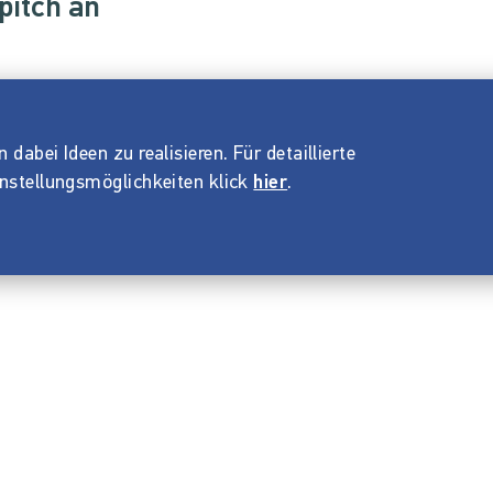
pitch an
dabei Ideen zu realisieren. Für detaillierte
instellungsmöglichkeiten klick
hier
.
Impressum
ANB
Datenschutz
Barrierefreiheitserklärung
© 2026 Startnext GmbH