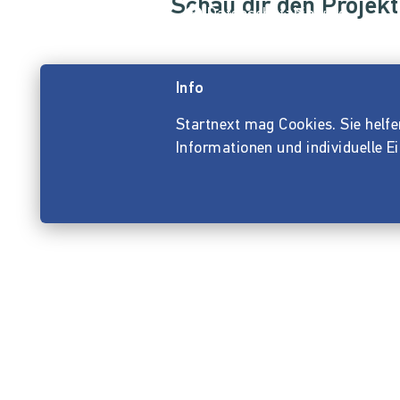
Schau dir den Projekt
Datenschutzhinweis
Info
Startnext mag Cookies. Sie helfen 
Informationen und individuelle E