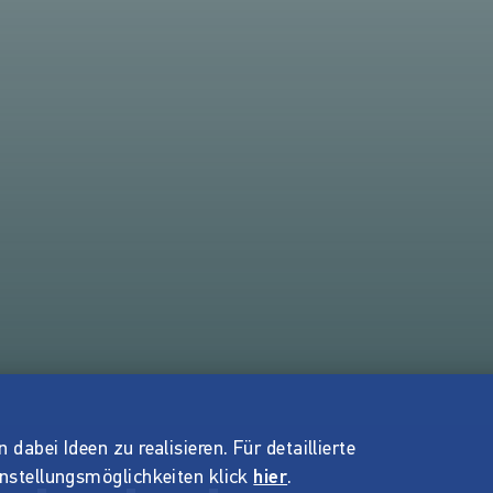
dabei Ideen zu realisieren. Für detaillierte
instellungsmöglichkeiten klick
hier
.