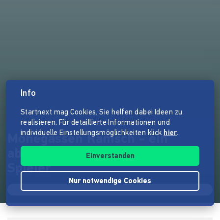
Info
Startnext mag Cookies. Sie helfen dabei Ideen zu
realisieren. Für detaillierte Informationen und
individuelle Einstellungsmöglichkeiten klick
hier
.
Monegassen Ramsch - ein
abgedrehtes Universum für 2
Einverstanden
Spieler
Nur notwendige Cookies