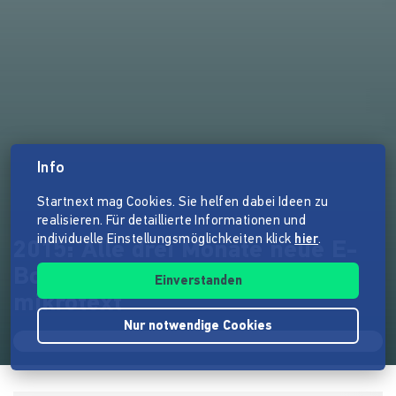
Info
Startnext mag Cookies. Sie helfen dabei Ideen zu
realisieren. Für detaillierte Informationen und
individuelle Einstellungsmöglichkeiten klick
hier
.
2015: Alle drei Monate neue E-
Books vom Digitalverlag
Einverstanden
mikrotext
Nur notwendige Cookies