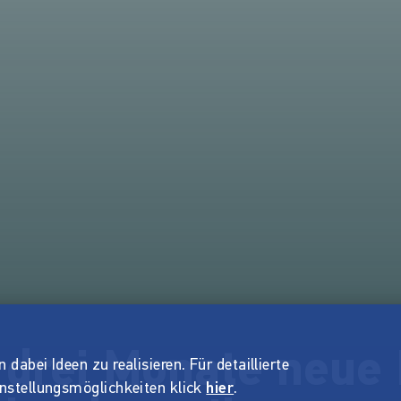
e drei Monate neue
dabei Ideen zu realisieren. Für detaillierte
instellungsmöglichkeiten klick
hier
.