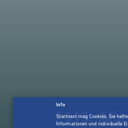
Info
2015: All
Startnext mag Cookies. Sie helfen 
Informationen und individuelle E