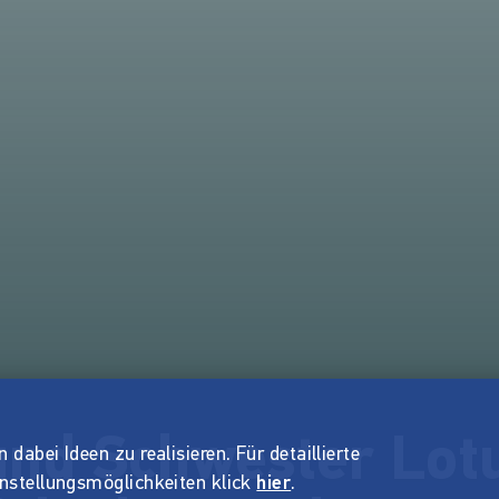
und Schwester Lot
dabei Ideen zu realisieren. Für detaillierte
instellungsmöglichkeiten klick
hier
.