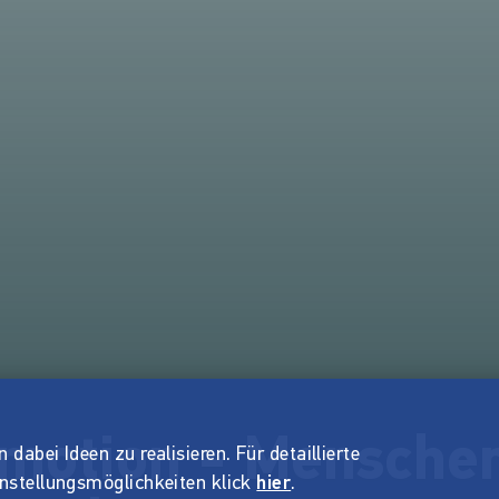
otion - Menschen
dabei Ideen zu realisieren. Für detaillierte
instellungsmöglichkeiten klick
hier
.