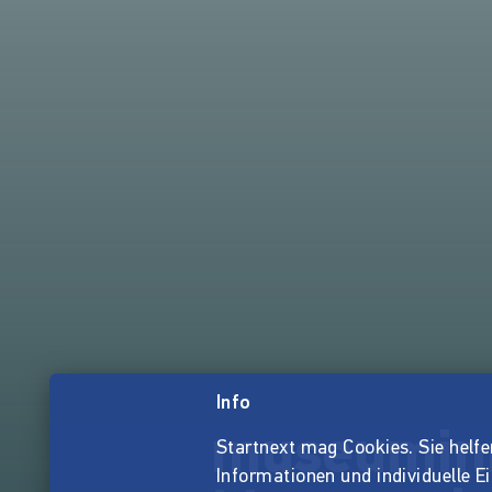
Info
museuminm
Startnext mag Cookies. Sie helfen 
Informationen und individuelle E