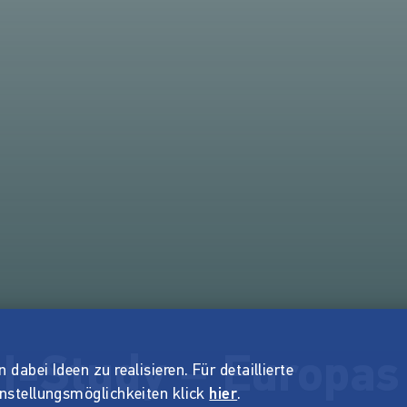
-Study – Europas
dabei Ideen zu realisieren. Für detaillierte
instellungsmöglichkeiten klick
hier
.