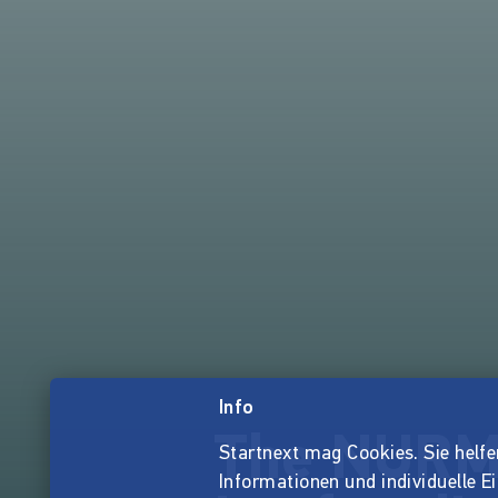
Info
The NURMI
Startnext mag Cookies. Sie helfen 
Informationen und individuelle E