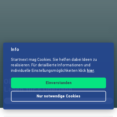
Info
Startnext mag Cookies. Sie helfen dabei Ideen zu
realisieren. Für detaillierte Informationen und
individuelle Einstellungsmöglichkeiten klick
hier
.
Ois ohne - Der Unverpackt-
Einverstanden
Laden für's Oberland
Nur notwendige Cookies