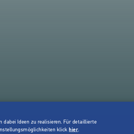
dabei Ideen zu realisieren. Für detaillierte
instellungsmöglichkeiten klick
hier
.