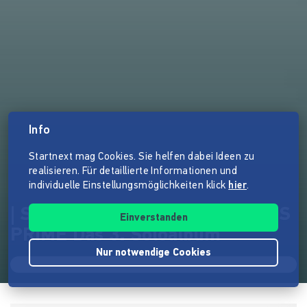
Info
Startnext mag Cookies. Sie helfen dabei Ideen zu
realisieren. Für detaillierte Informationen und
individuelle Einstellungsmöglichkeiten klick
hier
.
| Sören Vogelsang | OPTIMISMUS
Einverstanden
PRIME Das 3. Soloalbum
Nur notwendige Cookies