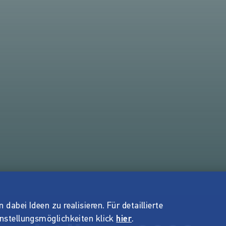
dabei Ideen zu realisieren. Für detaillierte
instellungsmöglichkeiten klick
hier
.