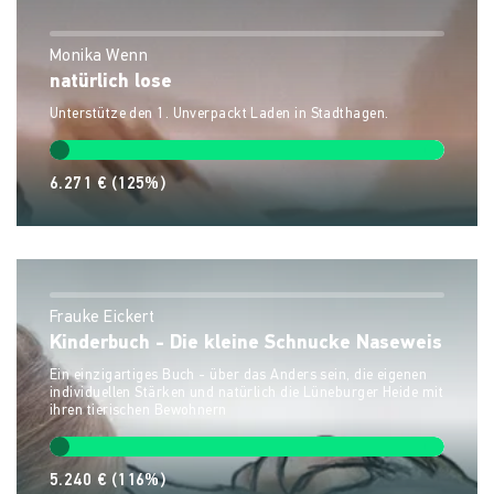
Monika Wenn
natürlich lose
Unterstütze den 1. Unverpackt Laden in Stadthagen.
6.271 €
(125%)
Frauke Eickert
Kinderbuch - Die kleine Schnucke Naseweis
Ein einzigartiges Buch - über das Anders sein, die eigenen
individuellen Stärken und natürlich die Lüneburger Heide mit
ihren tierischen Bewohnern
5.240 €
(116%)