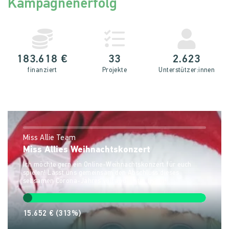
Kampagnenerfolg
183.618 €
33
2.623
finanziert
Projekte
Unterstütz­er:innen
Miss Allie Team
Miss Allies Weihnachtskonzert
Ich möchte gern ein Online-Weihnachtskonzert für euch
spielen! Lasst uns gemeinsam den Abschluss dieses
seltsamen Corona-Jahres voll andächtig feiern!
15.652 €
(313%)