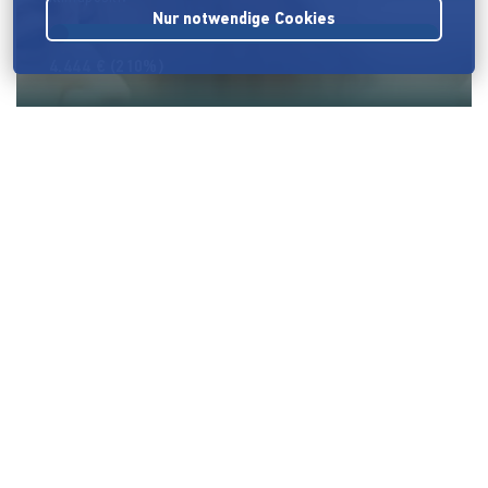
Nur notwendige Cookies
4.444 €
(210%)
Atelier Glückskind
Atelier Glückskind
Das Atelier Glückskind wird Celles erstes Familiencafé - ein
liebevoller, generationsübergreifender Ort für Klein und
Groß.
5.410 €
(108%)