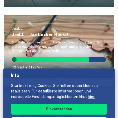
JaaLL
JaaLL - Jaa Lecker Rockt!
Mit Mehrfachunverträglichkeiten kochen und backen? Wir
bieten euch das Vergnügen mit einer umfangreichen
Rezepte-Bar auf unserer Website...
12.363 €
(123%)
Info
Startnext mag Cookies. Sie helfen dabei Ideen zu
realisieren. Für detaillierte Informationen und
individuelle Einstellungsmöglichkeiten klick
hier
.
pilzliebe.
pilzliebe.
Einverstanden
Leckere Edelpilze auf Kaffeesatz - ganzjährig, regional &
klimapositiv