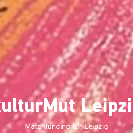
ulturMut Leipz
Matchfunding für Leipzig