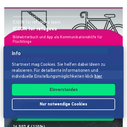
ICOON for refugees team
ICOON for refugees
Bildwörterbuch und App als Kommunikationshilfe für
Flüchtlinge
Info
23.023 €
(230%)
Startnext mag Cookies. Sie helfen dabei Ideen zu
realisieren. Für detaillierte Informationen und
individuelle Einstellungsmöglichkeiten klick
hier
.
Einverstanden
Alsterfilm-Team
"Das Studio und die Flüchtlinge"
Nur notwendige Cookies
Die Komödie zum Flüchtlingsdrama