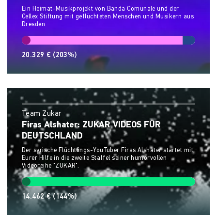
Ein Heimat-Musikprojekt von Banda Comunale und der
Cellex Stiftung mit geflüchteten Menschen und Musikern aus
Dresden
20.329 €
(203%)
Team Zukar
Firas Alshater: ZUKAR VIDEOS FÜR
DEUTSCHLAND
Der syrische Flüchtlings-YouTuber Firas Alshater startet mit
Eurer Hilfe in die zweite Staffel seiner humorvollen
Videoreihe "ZUKAR".
14.462 €
(144%)