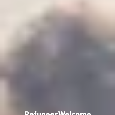
RefugeesWelcome