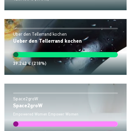
Über den Tellerrand kochen
Ueber den Tellerrand kochen
39.242 €
(218%)
Space2groW
Space2groW
Empowered Women Empower Women