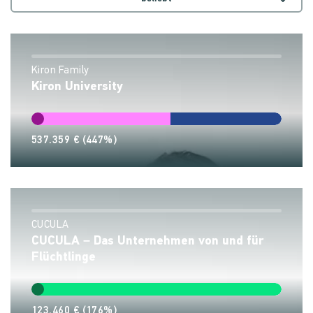
Kiron Family
Kiron University
537.359 €
(447%)
CUCULA
CUCULA – Das Unternehmen von und für
Flüchtlinge
123.460 €
(176%)