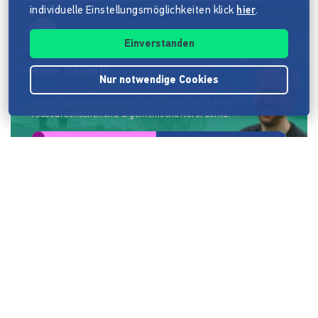
individuelle Einstellungsmöglichkeiten klick
hier
.
Bollerleih
Einverstanden
Bollerleih - Gemeinsam Zeit verbringen
ohne Ballast!
Nur notwendige Cookies
Unterstütze fertiggepackte Fahrradanhänger für einen
tollen Tag am Werdersee oder in der Nachbarschaft -
ressourcenschonend & gemeinschaftsfördernd!
4.454 €
(148%)
Please Touch This Art
Please Touch This Art
Kunst ist für blinde Menschen bisher unzugänglich. Wir