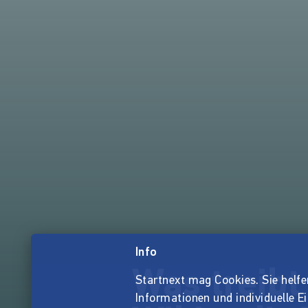
Info
Was treibt
Startnext mag Cookies. Sie helfen 
Informationen und individuelle E