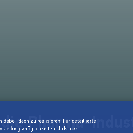
 die Pharma-Indust
dabei Ideen zu realisieren. Für detaillierte
instellungsmöglichkeiten klick
hier
.