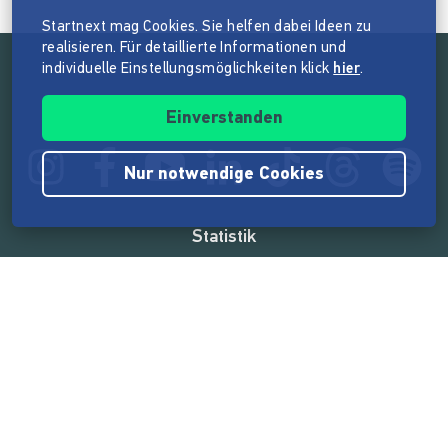
Startnext mag Cookies. Sie helfen dabei Ideen zu
realisieren. Für detaillierte Informationen und
individuelle Einstellungsmöglichkeiten klick
hier
.
Folge der Mission von Startnext
Einverstanden
Nur notwendige Cookies
Statistik
165.531.224 €
von der Crowd finanziert
18.857
Erfolgreiche Projekte