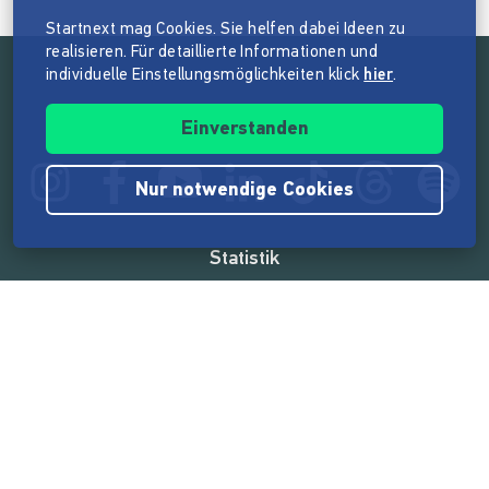
Startnext mag Cookies. Sie helfen dabei Ideen zu
realisieren. Für detaillierte Informationen und
individuelle Einstellungsmöglichkeiten klick
hier
.
Folge der Mission von Startnext
Einverstanden
Nur notwendige Cookies
Statistik
165.514.036 €
von der Crowd finanziert
18.853
Erfolgreiche Projekte