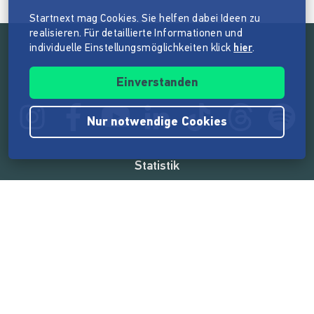
Startnext mag Cookies. Sie helfen dabei Ideen zu
realisieren. Für detaillierte Informationen und
individuelle Einstellungsmöglichkeiten klick
hier
.
Folge der Mission von Startnext
Einverstanden
Nur notwendige Cookies
Statistik
165.517.317 €
von der Crowd finanziert
18.857
Erfolgreiche Projekte