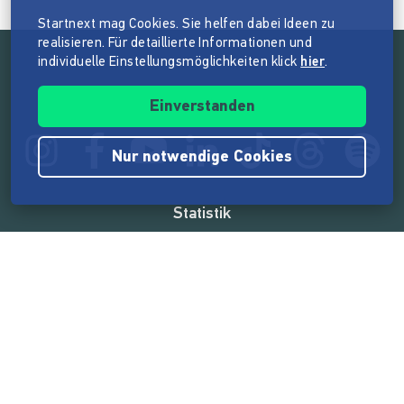
Startnext mag Cookies. Sie helfen dabei Ideen zu
realisieren. Für detaillierte Informationen und
individuelle Einstellungsmöglichkeiten klick
hier
.
Folge der Mission von Startnext
Einverstanden
Nur notwendige Cookies
Statistik
165.566.994 €
von der Crowd finanziert
18.860
Erfolgreiche Projekte