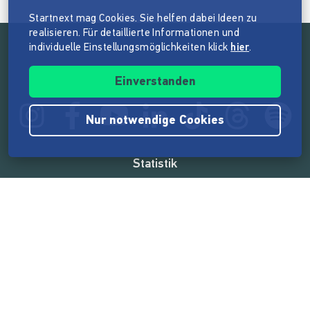
Startnext mag Cookies. Sie helfen dabei Ideen zu
realisieren. Für detaillierte Informationen und
individuelle Einstellungsmöglichkeiten klick
hier
.
Folge der Mission von Startnext
Einverstanden
Nur notwendige Cookies
Statistik
165.573.795 €
von der Crowd finanziert
18.862
Erfolgreiche Projekte