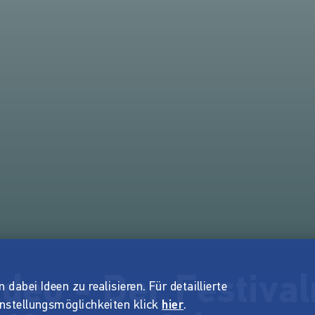
deo - Der Festiva
dabei Ideen zu realisieren. Für detaillierte
instellungsmöglichkeiten klick
hier
.