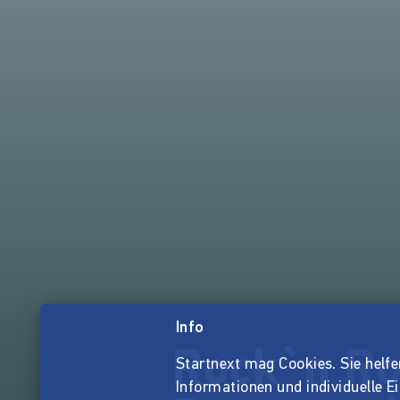
Info
Rock`n Ro
Startnext mag Cookies. Sie helfen 
Informationen und individuelle E