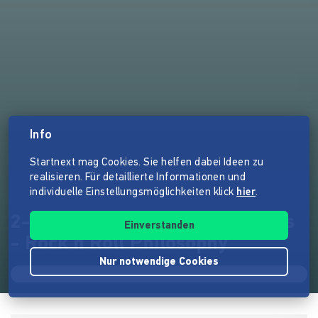
Info
Startnext mag Cookies. Sie helfen dabei Ideen zu
realisieren. Für detaillierte Informationen und
individuelle Einstellungsmöglichkeiten klick
hier
.
2-LP - Foggy Mountain Rockers
Einverstanden
- Rock'n'Roll Philosophy
Nur notwendige Cookies