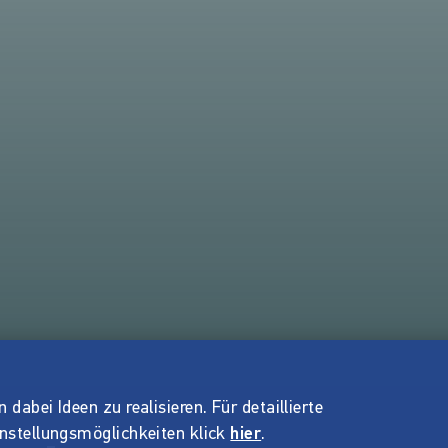
dabei Ideen zu realisieren. Für detaillierte
instellungsmöglichkeiten klick
hier
.