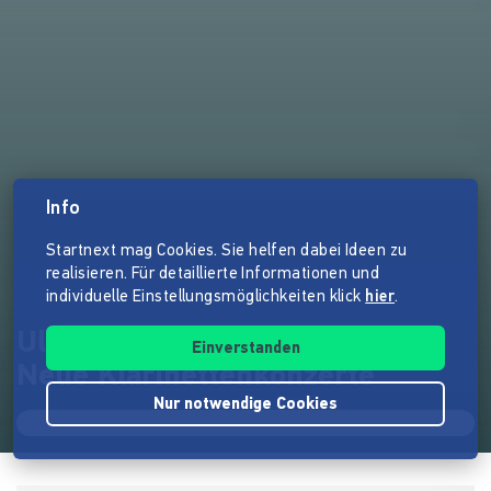
Info
Startnext mag Cookies. Sie helfen dabei Ideen zu
realisieren. Für detaillierte Informationen und
individuelle Einstellungsmöglichkeiten klick
hier
.
Uladzimir Soltans Debütalbum:
Einverstanden
Neue Klarinettenkonzerte
Nur notwendige Cookies