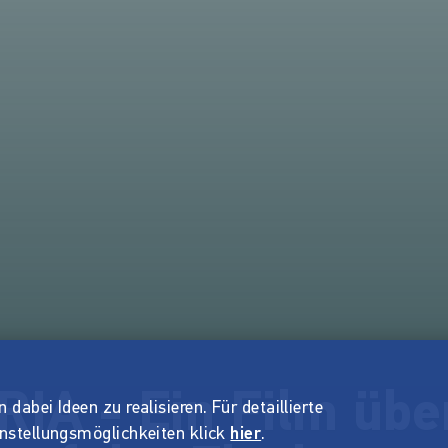
IA - Ein Film übe
dabei Ideen zu realisieren. Für detaillierte
instellungsmöglichkeiten klick
hier
.