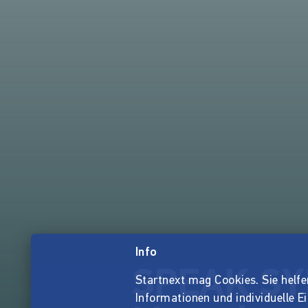
Info
SPEAK SYR
Startnext mag Cookies. Sie helfen 
Informationen und individuelle E