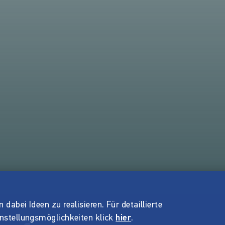
dabei Ideen zu realisieren. Für detaillierte
instellungsmöglichkeiten klick
hier
.