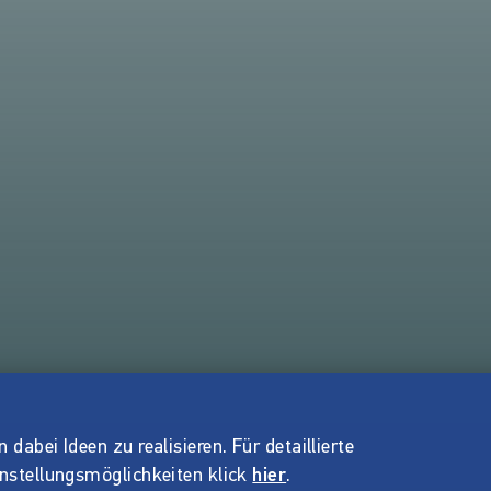
dabei Ideen zu realisieren. Für detaillierte
instellungsmöglichkeiten klick
hier
.