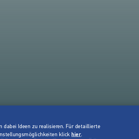
dabei Ideen zu realisieren. Für detaillierte
instellungsmöglichkeiten klick
hier
.