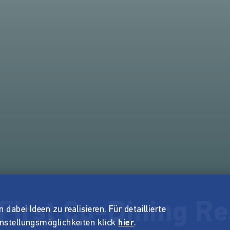
 First Co-Dining R
dabei Ideen zu realisieren. Für detaillierte
instellungsmöglichkeiten klick
hier
.