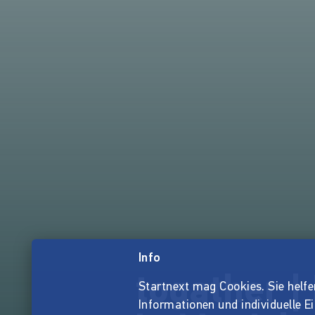
Info
togather |
Startnext mag Cookies. Sie helfen 
Informationen und individuelle E