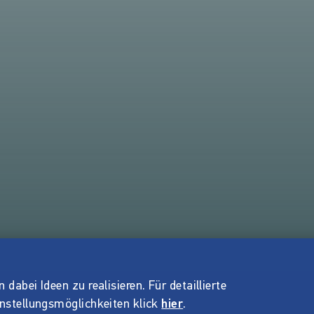
dabei Ideen zu realisieren. Für detaillierte
instellungsmöglichkeiten klick
hier
.