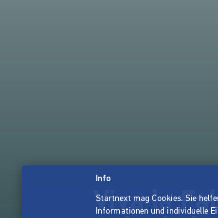
Info
Viva la Fa
Startnext mag Cookies. Sie helfen 
Informationen und individuelle E