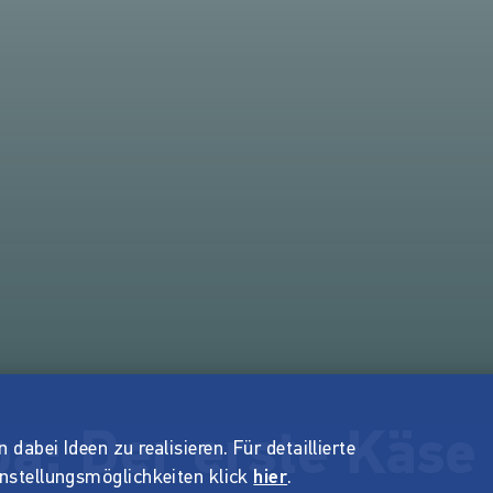
ba: Der erste Käse
dabei Ideen zu realisieren. Für detaillierte
instellungsmöglichkeiten klick
hier
.