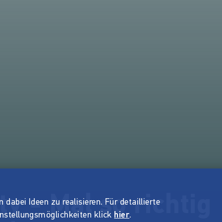
ty - Mal so richtig
dabei Ideen zu realisieren. Für detaillierte
instellungsmöglichkeiten klick
hier
.