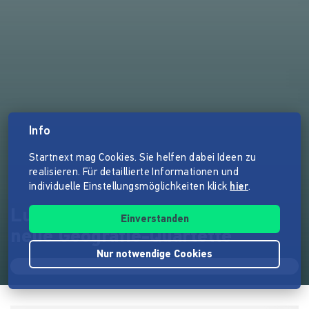
Info
Startnext mag Cookies. Sie helfen dabei Ideen zu
realisieren. Für detaillierte Informationen und
individuelle Einstellungsmöglichkeiten klick
hier
.
Lust die Welt zu erkunden? 4
Einverstanden
neue Geografie-Quartette
Nur notwendige Cookies