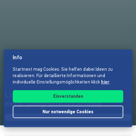
Info
Startnext mag Cookies. Sie helfen dabei Ideen zu
realisieren. Für detaillierte Informationen und
individuelle Einstellungsmöglichkeiten klick
hier
.
Lust die Welt zu erkunden? 4
Einverstanden
neue Geografie-Quartette
Nur notwendige Cookies