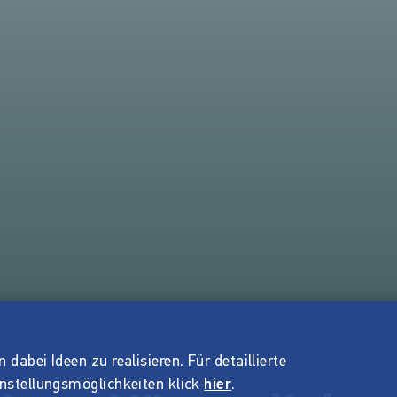
dabei Ideen zu realisieren. Für detaillierte
instellungsmöglichkeiten klick
hier
.